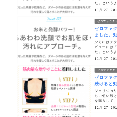
た」という
い投稿をし
11月 27, 20
わかったゼ..
ゼロファクタ
ゼロファ
ました。
夕方にはチ
ビューには
た」という
い投稿をし
11月 27, 20
わかったゼ..
ゼロファクタ
ゼロファ
続けると
ジョリジョ
らい使い続
を購入して、
https://h.a
11月 27, 20