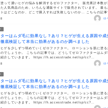
塗って濃いヒゲの悩みを解消するゼロファクター。 販売累計本数が1
した人気商品のため、いろんな通販サイトで販売されています。 最も
イトはどこなのか、どこで購入すれば失敗しないのか… こちらの記事
を買う上で失敗しない購入方法をお伝えします。 https://h.ac...
ゆ
18
ー
クターはムダ毛に効果なし？あり？ヒゲが生える原因や成
を徹底検証して本当に効果があるのか調べました
なヒゲを少しずつ弱めていくゼロファクター。 ローションを肌に塗る
るのでしょうか。 こちらの記事では、どうしてゼロファクターはムダ
していきます。 https://h.accesstrade.net/sp/cc?
00it1f" target="blank" ...
ゆ
18
ー
クターはムダ毛に効果なし？あり？ヒゲが生える原因や成
を徹底検証して本当に効果があるのか調べました
なヒゲを少しずつ弱めていくゼロファクター。 ローションを肌に塗る
るのでしょうか。 こちらの記事では、どうしてゼロファクターはムダ
していきます。 https://h.accesstrade.net/sp/cc?
00it1f" target="blank" ...