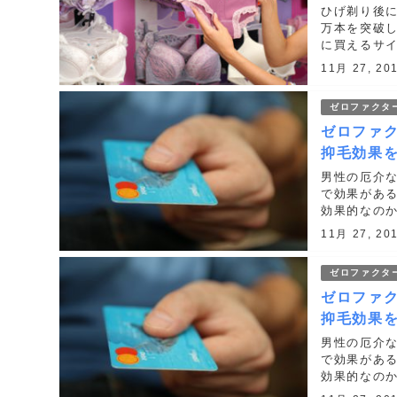
ひげ剃り後に
万本を突破
に買えるサ
ゼロファクター
11月 27, 20
ゼロファクタ
ゼロファ
抑毛効果
男性の厄介
で効果があ
効果的なのか紹介
rk=0100krxi
11月 27, 20
ゼロファクタ
ゼロファ
抑毛効果
男性の厄介
で効果があ
効果的なのか紹介
rk=0100krxi