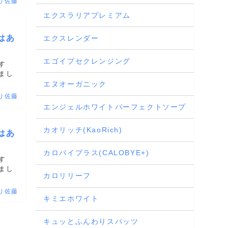
り佐藤
エクスラリアプレミアム
はあ
エクスレンダー
エゴイプセクレンジング
す
まし
エヌオーガニック
り佐藤
エンジェルホワイトパーフェクトソープ
カオリッチ(KaoRich)
はあ
カロバイプラス(CALOBYE+)
す
まし
カロリリーフ
り佐藤
キミエホワイト
キュッとふんわりスパッツ