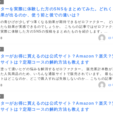
ー
クターを実際に体験した方のSNSをまとめてみた。どれく
効果が出るのか、使う前と後での違いは？
リの青ひげが少しずつ薄くなる効果が期待できるゼロファクター。 ど
けたら効果が実感できるのでしょうか。 こちらの記事ではゼロファク
実際に体験した方のSNSの投稿をまとめたものを紹介します。
ccesstrade.net/sp/cc?rk=0100krxi00i...
ゆ
18
ー
ターがお得に買えるのは公式サイト？Amazon？楽天？
るサイトは？定期コースの解約方法も教えます
塗って濃いヒゲの悩みを解消するゼロファクター。 販売累計本数が1
した人気商品のため、いろんな通販サイトで販売されています。 最も
イトはどこなのか、どこで購入すれば失敗しないのか… こちらの記事
を買う上で失敗しない購入方法をお伝えします。 https://h.ac...
ゆ
18
ー
ターがお得に買えるのは公式サイト？Amazon？楽天？
るサイトは？定期コースの解約方法も教えます