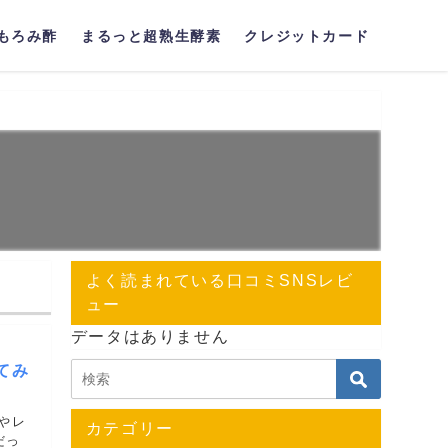
もろみ酢
まるっと超熟生酵素
クレジットカード
よく読まれている口コミSNSレビ
ュー
データはありません
てみ
やレ
カテゴリー
だっ