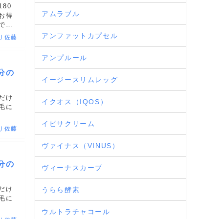
80
アムラブル
お得
では
アンファットカプセル
り佐藤
アンプルール
分の
イージースリムレッグ
だけ
イクオス（IQOS）
毛に
イビサクリーム
り佐藤
ヴァイナス（VINUS）
分の
ヴィーナスカーブ
だけ
うらら酵素
毛に
ウルトラチャコール