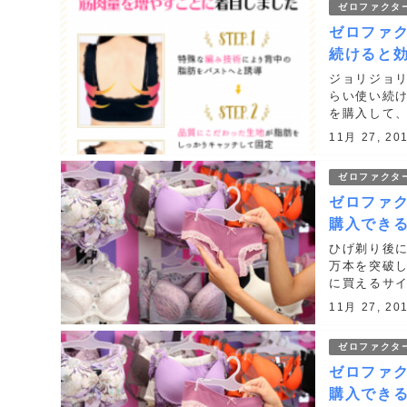
ゼロファクタ
ゼロファ
続けると
ジョリジョ
らい使い続
を購入して、
https://h.a
11月 27, 20
ゼロファクタ
ゼロファク
購入でき
ひげ剃り後に
万本を突破
に買えるサ
ゼロファクター
11月 27, 20
ゼロファクタ
ゼロファク
購入でき