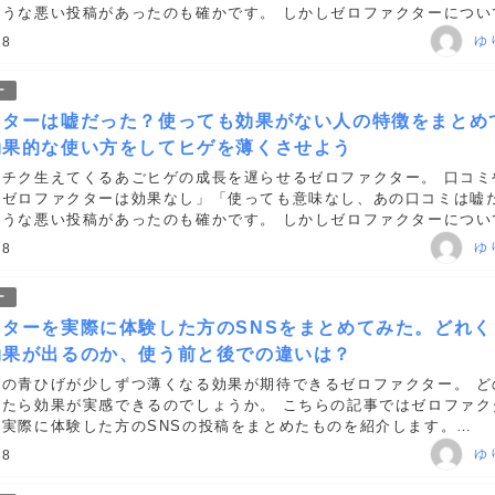
ような悪い投稿があったのも確かです。 しかしゼロファクターについ
ている方や、効果がなかった方にはある共通点がありました。 口コミ
ゆ
18
.
ー
クターは嘘だった？使っても効果がない人の特徴をまとめ
効果的な使い方をしてヒゲを薄くさせよう
クチク生えてくるあごヒゲの成長を遅らせるゼロファクター。 口コミ
「ゼロファクターは効果なし」「使っても意味なし、あの口コミは嘘
ような悪い投稿があったのも確かです。 しかしゼロファクターについ
ている方や、効果がなかった方にはある共通点がありました。 口コミ
ゆ
18
.
ー
クターを実際に体験した方のSNSをまとめてみた。どれく
効果が出るのか、使う前と後での違いは？
リの青ひげが少しずつ薄くなる効果が期待できるゼロファクター。 ど
けたら効果が実感できるのでしょうか。 こちらの記事ではゼロファク
実際に体験した方のSNSの投稿をまとめたものを紹介します。
ccesstrade.net/sp/cc?rk=0100krxi00i...
ゆ
18