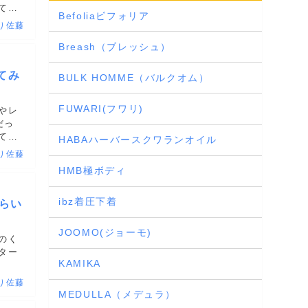
て悪
Befoliaビフォリア
から
り佐藤
Breash（ブレッシュ）
てみ
BULK HOMME（バルクオム）
FUWARI(フワリ)
やレ
だっ
て悪
HABAハーバースクワランオイル
から
り佐藤
HMB極ボディ
ibz着圧下着
らい
JOOMO(ジョーモ)
のく
ター
KAMIKA
り佐藤
MEDULLA（メデュラ）