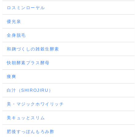
ロスミンローヤル
優光泉
全身脱毛
和麹づくしの雑穀生酵素
快朝酵素プラス酵母
痩爽
白汁（SHIROJIRU）
美・マジックホワイリッチ
美キュッとスリム
肥後すっぽんもろみ酢