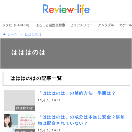
ラクビ（LAKUBI）
まるっと超熟生酵素
ピュアスリミー
アムラブル
アゲール
ホーム
はははのは
はははのは
はははのはの記事一覧
「はははのは」の解約方法・手順は？
12月 6, 2018
はははのは
「はははのは」の成分は本当に安全？添加
物は配合されていない？
12月 6, 2018
はははのは