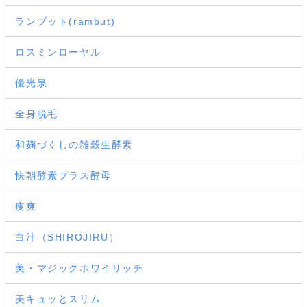
ランブット(rambut)
ロスミンローヤル
優光泉
全身脱毛
和麹づくしの雑穀生酵素
快朝酵素プラス酵母
痩爽
白汁（SHIROJIRU）
美・マジックホワイリッチ
美キュッとスリム