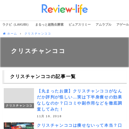
ラクビ（LAKUBI）
まるっと超熟生酵素
ピュアスリミー
アムラブル
アゲール
ホーム
クリスチャンココ
クリスチャンココ
クリスチャンココの記事一覧
【丸まったお腹】クリスチャンココがなん
だか評判が怪しい…実は下半身痩せの効果
なしなのか？口コミや副作用などを徹底調
クリスチャンココ
査してみた！
11月 16, 2018
クリスチャンココは痩せないって本当？口