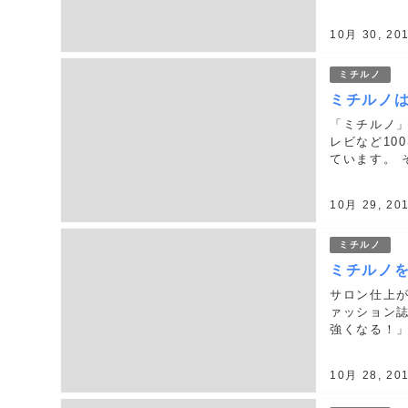
れているメド
と...
10月 30, 20
ミチルノ
ミチルノは
「ミチルノ
レビなど10
ています。 
ッグストア
げ、買...
10月 29, 20
ミチルノ
ミチルノ
サロン仕上
ァッション誌
強くなる！
ど、愛用している
まるから...
10月 28, 20