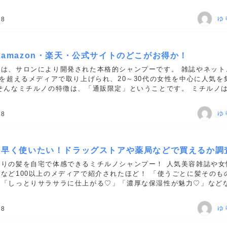
ウフォーム-δ-ラクトンってどんな成分？くせっ毛に効果的な理由は
ゆ
18
amazon・楽天・公式サイトのどこがお得か！
」は、サロンにより開発された本格的シャンプーです。 雑誌やネット
0を超えるメディアで取り上げられ、20～30代の女性を中心に人気を
そんなミチルノの特徴は、「通販限定」ということです。 ミチルノ
や百貨店などでの取扱は一切行わず、通販のみに絞ることでコストを
ゆ
18
を早く使いたい！ドラッグストアや薬局などで買えるか調
がりの髪を自宅で体感できるミチルノシャンプー！ 人気美容雑誌や女
など100以上のメディアで紹介されたほど！ 「使うごとに髪そのも
」「しっとりサラサラに仕上がる♡」「濃厚な保湿性が魅力♡」など
モデルさんや美容ライターさんが絶賛！ 美髪や育毛への期待度が高
ゆ
18