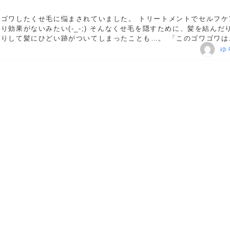
ワゴワしたくせ毛に悩まされていました。 トリートメントでセルフケ
り効果がないみたい(-_-;) そんなくせ毛を隠すために、髪を結んだ
たりして髪にひどい跡がついてしまったことも…。 「このゴワゴワは
いの！？」 なんて思っても、やっぱり諦めることができず…。 サイト
ゆ