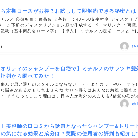
なら定期コースがお得？お試しして即解約できる秘密とは
チルノ 必須項目：商品名 文字数 ：40～60文字程度 ディスクリ
ページ下部のディスクリプション窓で作成する パーマリンク ：商標
記載（基本商品名ローマ字） 【導入】 ミチルノの定期コースとそ
めてみました。 例： 定期コースのお得さ 初回限定の特典 月々の..
ゆ
18
クオリティのシャンプーを自宅で】ミチルノのサラツヤ髪
と評判から調べてみた！
シ傷んで思い通りのスタイルにならない・・・よくカラーやパーマを
んな悩みがあるかもしれませんね サロン帰りはあんなに綺麗に髪まと
・ そうなってしまう理由は、日本人が海外の人よりも3倍髪の毛が
れています。 同じ量でも太さが違えば、ボリュームの出方は変わって
ゆ
ノ】美容師の口コミから話題となったシャンプー&トリー
その気になる効果と成分は？実際の使用者の評判も紹介し