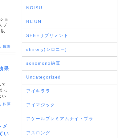
NOISU
プショ
RIJUN
スプ
れ以外
SHEEサプリメント
.
り佐藤
shirony(シロニー)
sonomono納豆
効果
Uncategorized
して
まっ
アイキララ
太いか
見え
り佐藤
アイマジック
アゲールプレミアムナイトブラ
トメ
アスロング
てい