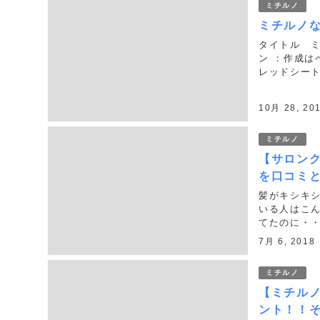
ミチルノ
ミチルノ
タイトル ミ
ン ：作成は
レッドシート
の料金をまと
10月 28, 20
ミチルノ
【サロン
を口コミ
髪がキシキ
いる人はこ
てたのに・・
らだと言わ
7月 6, 2018
てしまい...
ミチルノ
【ミチル
ント！！