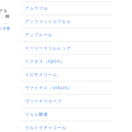
アムラブル
アを
り、帽
アンファットカプセル
、ど
...
り佐藤
アンプルール
イージースリムレッグ
イクオス（IQOS）
イビサクリーム
ヴァイナス（VINUS）
ヴィーナスカーブ
うらら酵素
ウルトラチャコール