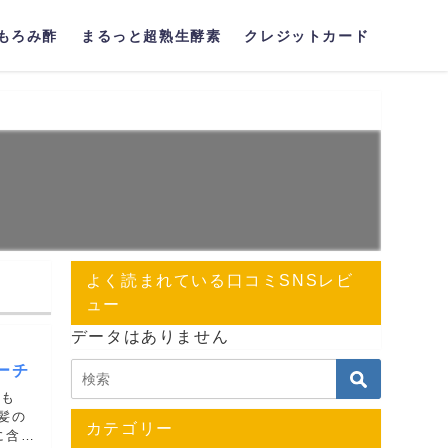
もろみ酢
まるっと超熟生酵素
クレジットカード
よく読まれている口コミSNSレビ
ュー
データはありません
ーチ
たも
髪の
カテゴリー
に含ま