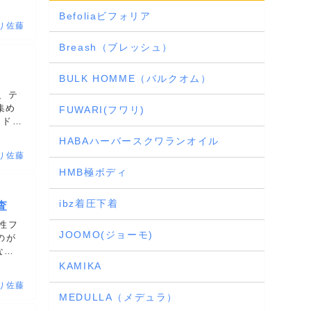
？
Befoliaビフォリア
り佐藤
Breash（ブレッシュ）
BULK HOMME（バルクオム）
、テ
集め
FUWARI(フワリ)
はドラ
下
HABAハーバースクワランオイル
り佐藤
HMB極ボディ
ibz着圧下着
査
性フ
JOOMO(ジョーモ)
のが
な
KAMIKA
り佐藤
MEDULLA（メデュラ）